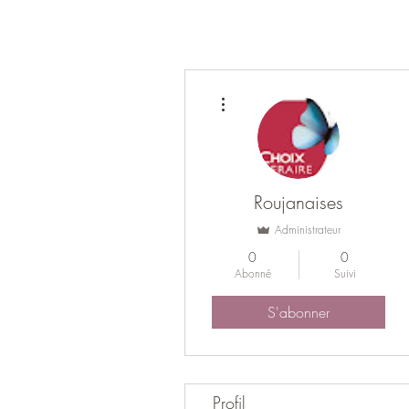
Plus d'actions
Roujanaises
Administrateur
0
0
Abonné
Suivi
S'abonner
Profil