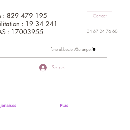
n : 829 479 195
Contact
litation : 19 34 241
AS : 17003955
04 67 24 76 60
funeral.beziers@orange.fr
Se connecter
janaises
Plus